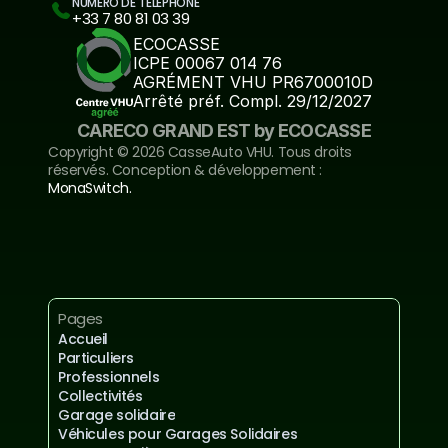
NUMÉRO DE TÉLÉPHONE
+33 7 80 81 03 39
ECOCASSE
ICPE 00067 014 76
AGRÉMENT VHU PR6700010D
Arrêté préf. Compl. 29/12/2027
CARECO GRAND EST by ECOCASSE
Copyright ©️ 2026 CasseAuto VHU. Tous droits 
réservés. Conception & développement : 
MonaSwitch.
Inscrivez-vous à notre newsletter
Mentions légales et confidentialités
Pages
Accueil
Particuliers
Professionnels
Collectivités
Garage solidaire
Véhicules pour Garages Solidaires