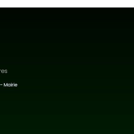
res
Inscrivez-vous à notre 
newsletter
- Mairie
Mentions légales et 
confidentialités