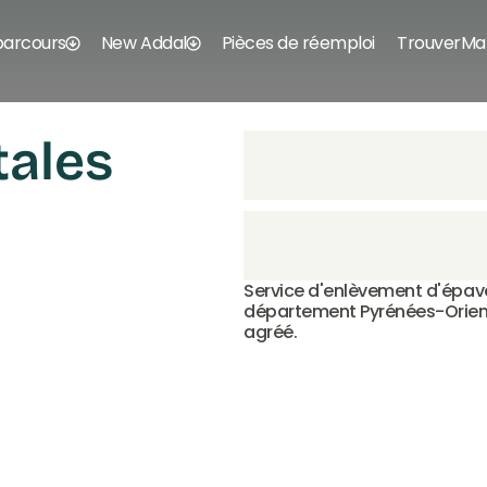
parcours
New Addal
Pièces de réemploi
TrouverMa
tales
Service d'enlèvement d'épave 
département Pyrénées-Orienta
agréé.