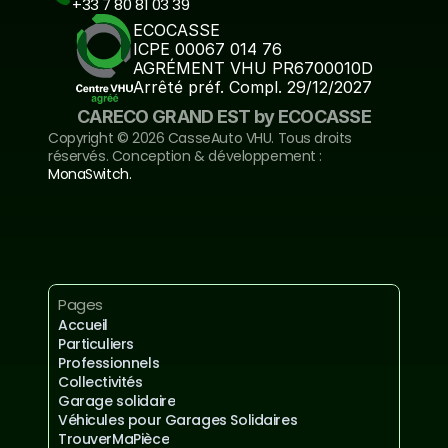
+33 7 80 81 03 39
ECOCASSE
ICPE 00067 014 76
AGRÉMENT VHU PR6700010D
Arrêté préf. Compl. 29/12/2027
CARECO GRAND EST by ECOCASSE
Copyright ©️ 2026 CasseAuto VHU. Tous droits 
réservés. Conception & développement : 
MonaSwitch.
Inscrivez-vous à notre newsletter
Mentions légales et confidentialités
Pages
Accueil
Particuliers
Professionnels
Collectivités
Garage solidaire
Véhicules pour Garages Solidaires
TrouverMaPièce