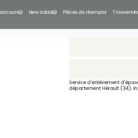
parcours
New Addal
Pièces de réemploi
TrouverMa
Service d'enlèvement d'épave 
département Hérault (34). In