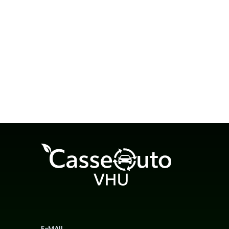
Casse auto Hérault — CasseAutoVHU
Voir plus →
E-MAIL