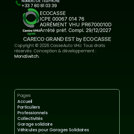
NUMÉRO DE TÉLÉPHONE
+33 7 80 81 03 39
ECOCASSE
ICPE 00067 014 76
AGRÉMENT VHU PR6700010D
Arrêté préf. Compl. 29/12/2027
CARECO GRAND EST by ECOCASSE
Copyright ©️ 2026 CasseAuto VHU. Tous droits 
réservés. Conception & développement : 
MonaSwitch.
Inscrivez-vous à notre newsletter
Mentions légales et confidentialités
Pages
Accueil
Particuliers
Professionnels
Collectivités
Garage solidaire
Véhicules pour Garages Solidaires