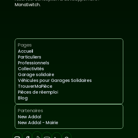
MonaSwitch.
Inscrivez-vous à notre newsletter
Mentions légales et confidentialités
Pages
Accueil
Particuliers
Professionnels
Collectivités
Garage solidaire
Véhicules pour Garages Solidaires
TrouverMaPièce
Pièces de réemploi
Blog
Partenaires
New Addal
New Addal - Mairie