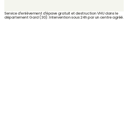
Service d'enlèvement d'épave gratuit et destruction VHU dans le 
département Gard (30). Intervention sous 24h par un centre agréé.
Casse auto Gard — CasseAutoVHU
Voir plus →