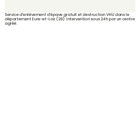
Service d'enlèvement d'épave gratuit et destruction VHU dans le 
département Eure-et-Loir (28). Intervention sous 24h par un centre 
agréé.
Casse auto Eure-et-Loir — CasseAutoVHU
Voir plus →