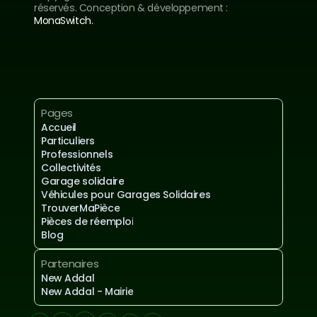
réservés. Conception & développement : 
MonaSwitch.
Inscrivez-vous à notre newsletter
Mentions légales et confidentialités
Pages
Accueil
Particuliers
Professionnels
Collectivités
Garage solidaire
Véhicules pour Garages Solidaires
TrouverMaPièce
Pièces de réemploi
Blog
Partenaires
New Addal
New Addal - Mairie