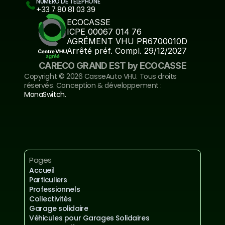
NUMÉRO DE TÉLÉPHONE
+33 7 80 81 03 39
ECOCASSE
ICPE 00067 014 76
AGRÉMENT VHU PR6700010D
Arrêté préf. Compl. 29/12/2027
CARECO GRAND EST by ECOCASSE
Copyright ©️ 2026 CasseAuto VHU. Tous droits 
réservés. Conception & développement : 
MonaSwitch.
Inscrivez-vous à notre newsletter
Mentions légales et confidentialités
Pages
Accueil
Particuliers
Professionnels
Collectivités
Garage solidaire
Véhicules pour Garages Solidaires