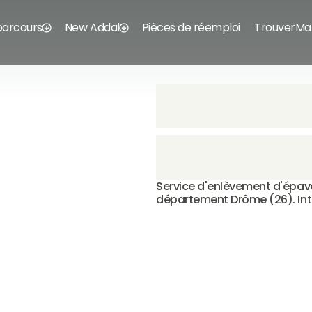
parcours
New Addal
Pièces de réemploi
TrouverMa
Service d'enlèvement d'épave 
département Drôme (26). Int