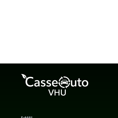
Casse auto Drôme — CasseAutoVHU
Voir plus →
E-MAIL