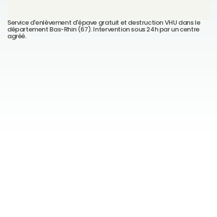
Service d'enlèvement d'épave gratuit et destruction VHU dans le 
département Bas-Rhin (67). Intervention sous 24h par un centre 
agréé.
Casse auto Schiltigheim — Enlèvement VHU + 
pièces de réemploi
Voir plus →