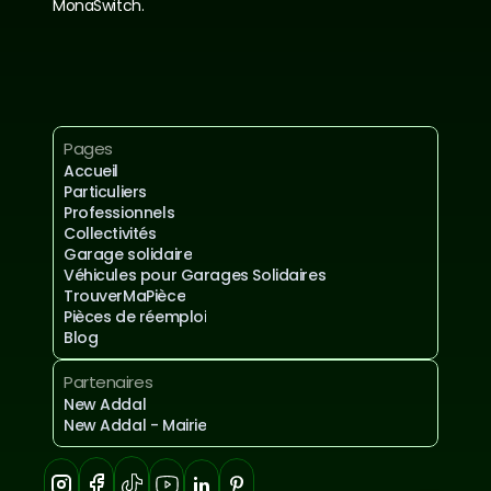
MonaSwitch.
Inscrivez-vous à notre newsletter
Mentions légales et confidentialités
Pages
Accueil
Particuliers
Professionnels
Collectivités
Garage solidaire
Véhicules pour Garages Solidaires
TrouverMaPièce
Pièces de réemploi
Blog
Partenaires
New Addal
New Addal - Mairie