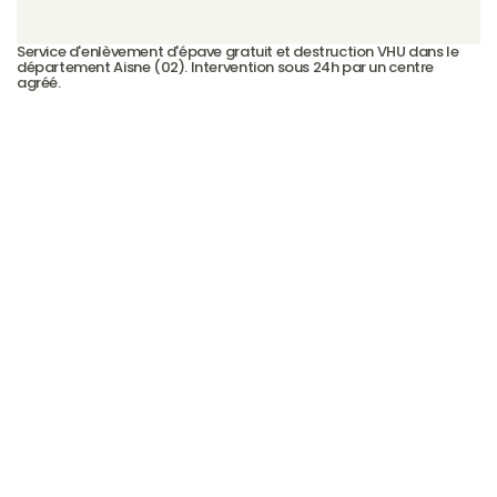
Service d'enlèvement d'épave gratuit et destruction VHU dans le 
département Aisne (02). Intervention sous 24h par un centre 
agréé.
Casse auto Aisne — CasseAutoVHU
Voir plus →