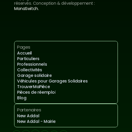
réservés. Conception & développement : 
MonaSwitch.
Inscrivez-vous à notre newsletter
Mentions légales et confidentialités
Pages
Accueil
Particuliers
Professionnels
Collectivités
Garage solidaire
Véhicules pour Garages Solidaires
TrouverMaPièce
Pièces de réemploi
Blog
Partenaires
New Addal
New Addal - Mairie