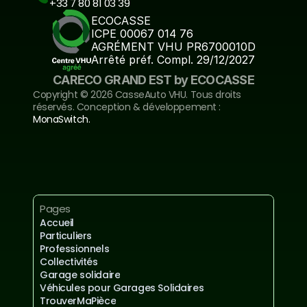
+33 7 80 81 03 39
ECOCASSE
ICPE 00067 014 76
AGRÉMENT VHU PR6700010D
Arrêté préf. Compl. 29/12/2027
CARECO GRAND EST by ECOCASSE
Copyright ©️ 2026 CasseAuto VHU. Tous droits 
réservés. Conception & développement : 
MonaSwitch.
Inscrivez-vous à notre newsletter
Mentions légales et confidentialités
Pages
Accueil
Particuliers
Professionnels
Collectivités
Garage solidaire
Véhicules pour Garages Solidaires
TrouverMaPièce