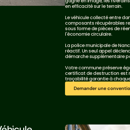
gagne en image, les riverains 
en efficacité sur le terrain.
Le véhicule collecté entre dan
composants récupérables rejo
sous forme de pièces de rée
l'économie circulaire.
La police municipale de Nancy
réactif. Un seul appel déclen
démarche supplémentaire po
Votre commune préserve égale
certificat de destruction est 
traçabilité garantie à chaqu
Demander une conventi
Demander une conventi
éhicule 