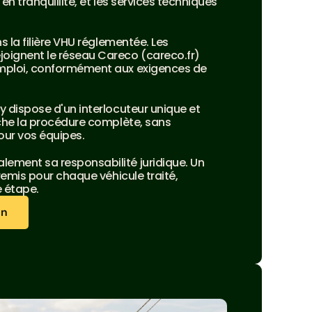
en tranquillité, et les services techniques 
s la filière VHU réglementée. Les 
ignent le réseau Careco (careco.fr) 
mploi, conformément aux exigences de 
 dispose d'un interlocuteur unique et 
che la procédure complète, sans 
ur vos équipes.
ment sa responsabilité juridique. Un 
remis pour chaque véhicule traité, 
e étape.
on
on