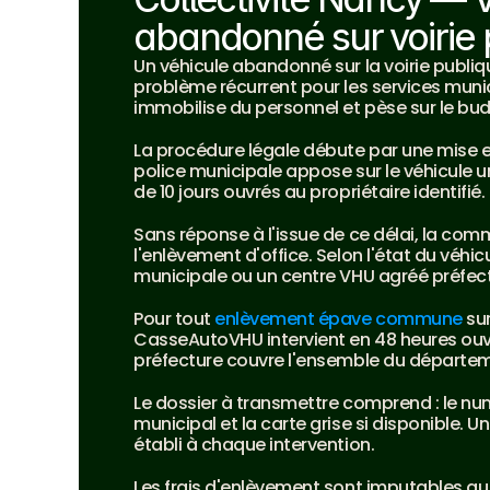
abandonné sur voirie 
Un véhicule abandonné sur la voirie publiq
problème récurrent pour les services mun
immobilise du personnel et pèse sur le b
La procédure légale débute par une mise en
police municipale appose sur le véhicule une
de 10 jours ouvrés au propriétaire identifié.
Sans réponse à l'issue de ce délai, la co
l'enlèvement d'office. Selon l'état du véhicule
municipale ou un centre VHU agréé préfect
Pour tout 
enlèvement épave commune
 su
CasseAutoVHU intervient en 48 heures ouv
préfecture couvre l'ensemble du départe
Le dossier à transmettre comprend : le num
municipal et la carte grise si disponible. U
établi à chaque intervention.
Les frais d'enlèvement sont imputables au p