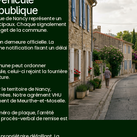
publique
ue de Nancy représente un 
icipaux. Chaque signalement 
udget de la commune.
 demeure officielle. La 
 notification fixant un délai 
mmune peut ordonner 
, celui-ci rejoint la fourrière 
ure.
r le territoire de Nancy, 
rées. Notre agrément VHU 
ment de Meurthe-et-Moselle.
éro de plaque, l'arrêté 
n procès-verbal de remise est 
ropriétaire défaillant. La 