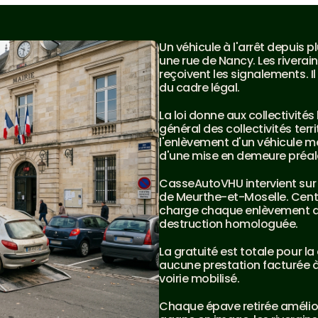
Un véhicule à l'arrêt depuis 
une rue de Nancy. Les riverain
reçoivent les signalements. Il 
du cadre légal.
La loi donne aux collectivités
général des collectivités terr
l'enlèvement d'un véhicule 
d'une mise en demeure préala
CasseAutoVHU intervient sur
de Meurthe-et-Moselle. Centr
charge chaque enlèvement de 
destruction homologuée.
La gratuité est totale pour 
aucune prestation facturée à
voirie mobilisé.
Chaque épave retirée amélior