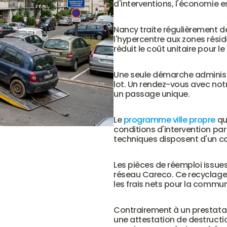
d'interventions, l'économie es
Nancy traite régulièrement de
l'hypercentre aux zones rési
réduit le coût unitaire pour le 
Une seule démarche administrat
lot. Un rendez-vous avec notr
un passage unique.
Le 
programme ville propre
 q
conditions d'intervention par
techniques disposent d'un ca
Les pièces de réemploi issues 
réseau Careco. Ce recyclage 
les frais nets pour la commu
Contrairement à un prestatai
une attestation de destructi