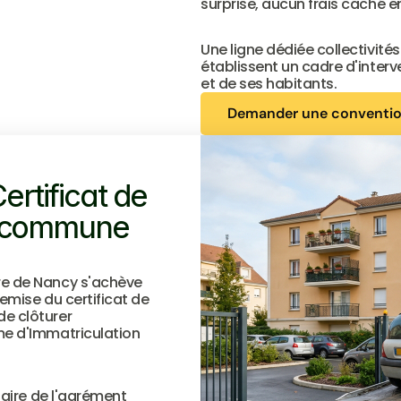
surprise, aucun frais caché en
Une ligne dédiée collectivités
établissent un cadre d'inter
et de ses habitants.
Demander une conventi
Demander une conventi
rtificat de 
a commune 
re de Nancy s'achève 
emise du certificat de 
e clôturer 
me d'Immatriculation 
laire de l'agrément 