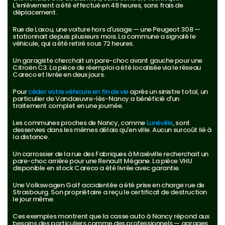
L'enlèvement a été effectué en 48 heures, sans frais de 
déplacement.
Rue de Laxou, une voiture hors d'usage — une Peugeot 308 — 
stationnait depuis plusieurs mois. La commune a signalé le 
véhicule, qui a été retiré sous 72 heures.
Un garagiste cherchait un pare-choc avant gauche pour une 
Citroën C3. La pièce de réemploi a été localisée via le réseau 
Careco et livrée en deux jours.
Pour 
céder votre véhicule en fin de vie
 après un sinistre total, un 
particulier de Vandœuvre-lès-Nancy a bénéficié d'un 
traitement complet en une journée.
Les communes proches de Nancy, comme 
Lunéville
, sont 
desservies dans les mêmes délais qu'en ville. Aucun surcoût lié à 
la distance.
Un carrossier de la rue des Fabriques à Maxéville recherchait un 
pare-choc arrière pour une Renault Mégane. La pièce VHU 
disponible en stock Careco a été livrée avec garantie.
Une Volkswagen Golf accidentée a été prise en charge rue de 
Strasbourg. Son propriétaire a reçu le certificat de destruction 
le jour même.
Ces exemples montrent que la casse auto à Nancy répond aux 
besoins des particuliers comme des professionnels — garages, 