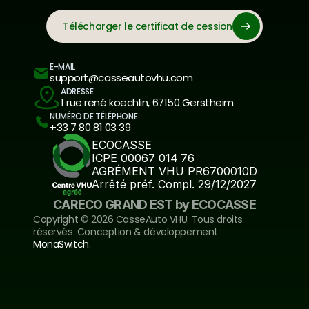
Télécharger le certificat de cession
E-MAIL
support@casseautovhu.com
ADRESSE
1 rue rené koechlin, 67150 Gerstheim
NUMÉRO DE TÉLÉPHONE
+33 7 80 81 03 39
ECOCASSE
ICPE 00067 014 76
AGRÉMENT VHU PR6700010D
Arrêté préf. Compl. 29/12/2027
CARECO GRAND EST by ECOCASSE
Copyright ©️ 2026 CasseAuto VHU. Tous droits 
réservés. Conception & développement : 
MonaSwitch.
Inscrivez-vous à notre newsletter