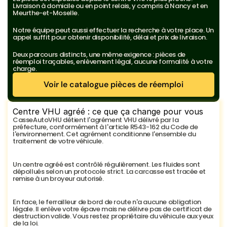
Livraison à domicile ou en point relais, y compris à Nancy et en 
Meurthe-et-Moselle.
Notre équipe peut aussi effectuer la recherche à votre place. Un 
appel suffit pour obtenir disponibilité, délai et prix de livraison.
Deux parcours distincts, une même exigence : pièces de 
réemploi traçables, enlèvement légal, aucune formalité à votre 
charge.
Voir le catalogue pièces de réemploi
Voir le catalogue pièces de réemploi
Centre VHU agréé : ce que ça change pour vous
CasseAutoVHU détient l'agrément VHU délivré par la 
préfecture, conformément à l'article R543-162 du Code de 
l'environnement. Cet agrément conditionne l'ensemble du 
traitement de votre véhicule.
Un centre agréé est contrôlé régulièrement. Les fluides sont 
dépollués selon un protocole strict. La carcasse est tracée et 
remise à un broyeur autorisé.
En face, le ferrailleur de bord de route n'a aucune obligation 
légale. Il enlève votre épave mais ne délivre pas de certificat de 
destruction valide. Vous restez propriétaire du véhicule aux yeux 
de la loi.