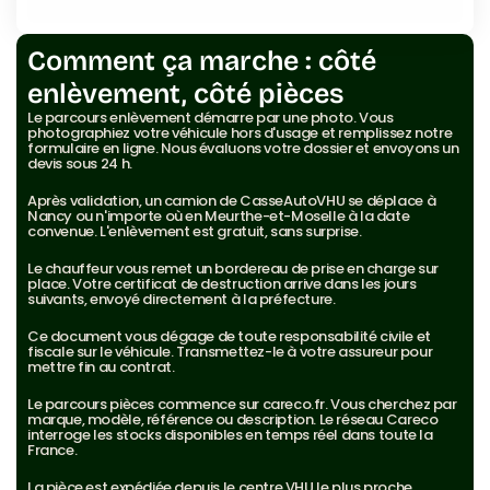
Demander un enlèvement gratuit
Comment ça marche : côté 
enlèvement, côté pièces
Le parcours enlèvement démarre par une photo. Vous 
photographiez votre véhicule hors d'usage et remplissez notre 
formulaire en ligne. Nous évaluons votre dossier et envoyons un 
devis sous 24 h.
Après validation, un camion de CasseAutoVHU se déplace à 
Nancy ou n'importe où en Meurthe-et-Moselle à la date 
convenue. L'enlèvement est gratuit, sans surprise.
Le chauffeur vous remet un bordereau de prise en charge sur 
place. Votre certificat de destruction arrive dans les jours 
suivants, envoyé directement à la préfecture.
Ce document vous dégage de toute responsabilité civile et 
fiscale sur le véhicule. Transmettez-le à votre assureur pour 
mettre fin au contrat.
Le parcours pièces commence sur careco.fr. Vous cherchez par 
marque, modèle, référence ou description. Le réseau Careco 
interroge les stocks disponibles en temps réel dans toute la 
France.
La pièce est expédiée depuis le centre VHU le plus proche. 