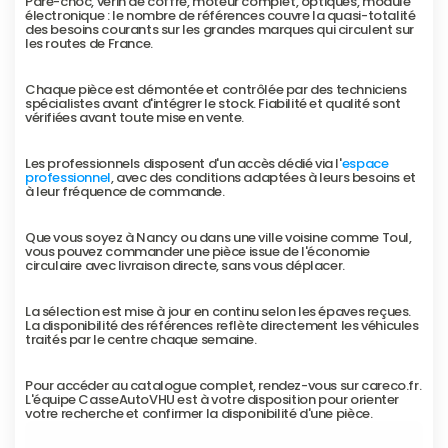
Pare-choc, vérin de coffre, moteur complet, optiques, module 
électronique : le nombre de références couvre la quasi-totalité 
des besoins courants sur les grandes marques qui circulent sur 
les routes de France.
Chaque pièce est démontée et contrôlée par des techniciens 
spécialistes avant d'intégrer le stock. Fiabilité et qualité sont 
vérifiées avant toute mise en vente.
Les professionnels disposent d'un accès dédié via l'
espace 
professionnel
, avec des conditions adaptées à leurs besoins et 
à leur fréquence de commande.
Que vous soyez à Nancy ou dans une ville voisine comme Toul, 
vous pouvez commander une pièce issue de l'économie 
circulaire avec livraison directe, sans vous déplacer.
La sélection est mise à jour en continu selon les épaves reçues. 
La disponibilité des références reflète directement les véhicules 
traités par le centre chaque semaine.
Pour accéder au catalogue complet, rendez-vous sur careco.fr. 
L'équipe CasseAutoVHU est à votre disposition pour orienter 
votre recherche et confirmer la disponibilité d'une pièce.
Demander un enlèvement gratuit