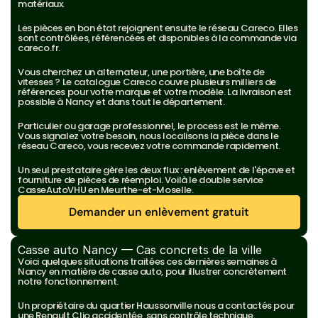
matériaux.
Les pièces en bon état rejoignent ensuite le réseau Careco. Elles 
sont contrôlées, référencées et disponibles à la commande via 
careco.fr.
Vous cherchez un alternateur, une portière, une boîte de 
vitesses ? Le catalogue Careco couvre plusieurs milliers de 
références pour votre marque et votre modèle. La livraison est 
possible à Nancy et dans tout le département.
Particulier ou garage professionnel, le process est le même. 
Vous signalez votre besoin, nous localisons la pièce dans le 
réseau Careco, vous recevez votre commande rapidement.
Un seul prestataire gère les deux flux : enlèvement de l'épave et 
fourniture de pièces de réemploi. Voilà le double service 
CasseAutoVHU en Meurthe-et-Moselle.
Demander un enlèvement gratuit
Demander un enlèvement gratuit
Casse auto Nancy — Cas concrets de la ville
Voici quelques situations traitées ces dernières semaines à 
Nancy en matière de casse auto, pour illustrer concrètement 
notre fonctionnement.
Un propriétaire du quartier Haussonville nous a contactés pour 
une Renault Clio accidentée, sans contrôle technique. 