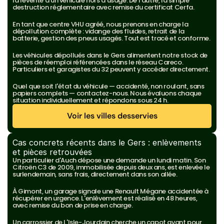
la revente d'un véhicule hors d'usage. De l'autre, la simple 
destruction réglementaire avec remise du certificat Cerfa.
En tant que centre VHU agréé, nous prenons en charge la 
dépollution complète : vidange des fluides, retrait de la 
batterie, gestion des pneus usagés. Tout est tracé et conforme.
Les véhicules dépollués dans le Gers alimentent notre stock de 
pièces de réemploi référencées dans le réseau Careco. 
Particuliers et garagistes du 32 peuvent y accéder directement.
Quel que soit l'état du véhicule — accidenté, non roulant, sans 
papiers complets — contactez-nous. Nous évaluons chaque 
situation individuellement et répondons sous 24 h.
Voir les villes desservies
Voir les villes desservies
Cas concrets récents dans le Gers : enlèvements 
et pièces retrouvées
Un particulier d'Auch dépose une demande un lundi matin. Son 
Citroën C3 de 2009, immobilisée depuis deux ans, est enlevée le 
surlendemain, sans frais, directement dans son allée.
À Gimont, un garage signale une Renault Mégane accidentée à 
récupérer en urgence. L'enlèvement est réalisé en 48 heures, 
avec remise du bon de prise en charge.
Un carrossier de L'Isle-Jourdain cherche un capot avant pour 