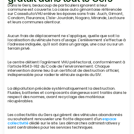
Dans le Gers, beaucoup de particuliers ignorent si leur 
commune est couverte. La casse auto gimontoise référencée 
sur CasseAutoVHU enlève les épaves sans frais : Auch, Gimont, 
Condom, Fleurance, L'Isle-Jourdain, Nogaro, Mirande, Lectoure 
et leurs communes alentour.
Aucun frais de déplacement ne s'applique, quelle que soit la 
localisation du véhicule hors d'usage. L'enlèvement s'effectue à 
l'adresse indiquée, qu'il soit dans un garage, une cour ou sur un 
terrain privé.
Le centre détient l'agrément VHU préfectoral, conformément à 
l'article R543-162 du Code de l'environnement. Chaque 
intervention donne lieu à un certificat de destruction officiel, 
indispensable pour radier le véhicule auprès du SIV.
La dépollution précède systématiquement la destruction. 
Fluides, batteries et composants dangereux sont traités dans le 
respect des normes, avant recyclage des matériaux 
récupérables.
Les collectivités du Gers qui gèrent des véhicules abandonnés 
ou souhaitent renouveler une flotte disposent d'un 
espace 
collectivité
 dédié sur le site. Les démarches administratives y 
sont centralisées pour les services techniques.