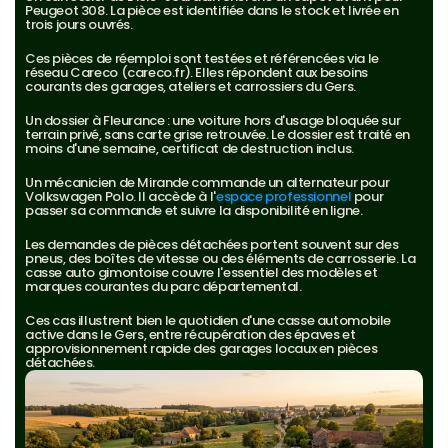
Peugeot 308. La pièce est identifiée dans le stock et livrée en 
trois jours ouvrés.
Ces pièces de réemploi sont testées et référencées via le 
réseau Careco (careco.fr). Elles répondent aux besoins 
courants des garages, ateliers et carrossiers du Gers.
Un dossier à Fleurance : une voiture hors d'usage bloquée sur 
terrain privé, sans carte grise retrouvée. Le dossier est traité en 
moins d'une semaine, certificat de destruction inclus.
Un mécanicien de Mirande commande un alternateur pour 
Volkswagen Polo. Il accède à l'
espace professionnel
 pour 
passer sa commande et suivre la disponibilité en ligne.
Les demandes de pièces détachées portent souvent sur des 
pneus, des boîtes de vitesse ou des éléments de carrosserie. La 
casse auto gimontoise couvre l'essentiel des modèles et 
marques courantes du parc départemental.
Ces cas illustrent bien le quotidien d'une casse automobile 
active dans le Gers, entre récupération des épaves et 
approvisionnement rapide des garages locaux en pièces 
détachées.