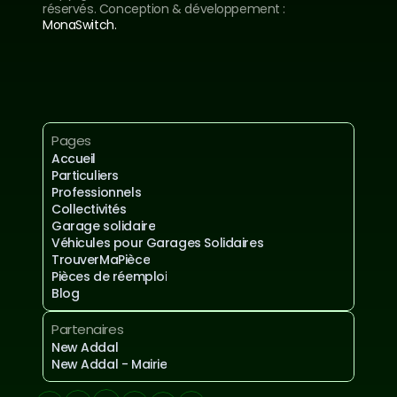
réservés. Conception & développement : 
MonaSwitch.
Inscrivez-vous à notre newsletter
Mentions légales et confidentialités
Pages
Accueil
Particuliers
Professionnels
Collectivités
Garage solidaire
Véhicules pour Garages Solidaires
TrouverMaPièce
Pièces de réemploi
Blog
Partenaires
New Addal
New Addal - Mairie