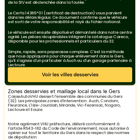
de la SIV est déclenchée dans la foulée.
Le Cerfa 14365*01 (certificat de destruction) vous parvient 
dans les délais légaux. Ce document confirme que le véhicule 
est sorti de votre responsabilité et rayé du fichier national.
Le véhicule est ensuite dépollué et démantelé dans notre centre 
agréé. Les pièces récupérables intègrent le catalogue Careco, 
disponible pour les professionnels et particuliers du 32.
Simple, rapide, sans paperasse complexe. C'est la méthode 
que nous appliquons pour chaque enlèvement dans le Gers, 
qu'il s'agisse d'un particulier à Auch ou d'un garage partenaire à 
Lectoure.
Voir les villes desservies
Voir les villes desservies
Zones desservies et maillage local dans le Gers
CasseAutoVHU dessert l'ensemble des communes du Gers 
(32). Les principales zones d'intervention : Auch, Condom, 
Fleurance, L'Isle-Jourdain, Mirande, Vic-Fezensac, Nogaro, 
Lectoure et Eauze.
Notre agrément VHU préfecture, délivré conformément à 
l'article R543-162 du Code de l'environnement, nous autorise à 
opérer sur tout le territoire du Gers dans le respect des normes 
de dépollution.