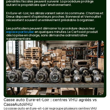
pénalités fiscales peuvent survenir. La procédure protège 
autant le propriétaire que l'environnement.
En Eure-et-Loir, les délais varient selon la commune. Chartres et 
Dreux disposent d'opérateurs proches. Bonneval et Vernouillet 
nécessitent souvent un enlèvement préalable à organiser.
Les particuliers peuvent démarrer la procédure depuis leur 
espace particulier
 en quelques minutes. Le Cerfa est produit 
dès la prise en charge, sans démarche administrative 
supplémentaire.
Casse auto Eure-et-Loir : centres VHU agréés vs 
CasseAutoVHU
La casse auto en Eure-et-Loir regroupe plusieurs centres VHU 