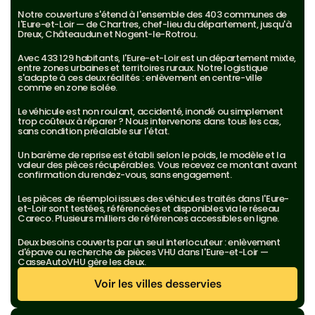
Notre couverture s'étend à l'ensemble des 403 communes de 
l'Eure-et-Loir — de Chartres, chef-lieu du département, jusqu'à 
Dreux, Châteaudun et Nogent-le-Rotrou.
Avec 433 129 habitants, l'Eure-et-Loir est un département mixte, 
entre zones urbaines et territoires ruraux. Notre logistique 
s'adapte à ces deux réalités : enlèvement en centre-ville 
comme en zone isolée.
Le véhicule est non roulant, accidenté, inondé ou simplement 
trop coûteux à réparer ? Nous intervenons dans tous les cas, 
sans condition préalable sur l'état.
Un barème de reprise est établi selon le poids, le modèle et la 
valeur des pièces récupérables. Vous recevez ce montant avant 
confirmation du rendez-vous, sans engagement.
Les pièces de réemploi issues des véhicules traités dans l'Eure-
et-Loir sont testées, référencées et disponibles via le réseau 
Careco. Plusieurs milliers de références accessibles en ligne.
Deux besoins couverts par un seul interlocuteur : enlèvement 
d'épave ou recherche de pièces VHU dans l'Eure-et-Loir — 
CasseAutoVHU gère les deux.
Voir les villes desservies
Voir les villes desservies