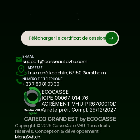
Télécharger le certificat de cession
E-MAIL
support@casseautovhu.com
ADRESSE
1 rue rené koechlin, 67150 Gerstheim
NUMÉRO DE TÉLÉPHONE
+33 7 80 81 03 39
ECOCASSE
ICPE 00067 014 76
AGRÉMENT VHU PR6700010D
Arrêté préf. Compl. 29/12/2027
CARECO GRAND EST by ECOCASSE
Copyright ©️ 2026 CasseAuto VHU. Tous droits 
réservés. Conception & développement : 
MonaSwitch.