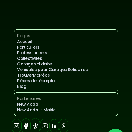
Inscrivez-vous à notre newsletter
Mentions légales et confidentialités
Pages
Accueil
Particuliers
Professionnels
Collectivités
Garage solidaire
Véhicules pour Garages Solidaires
TrouverMaPièce
Pièces de réemploi
Blog
Partenaires
New Addal
New Addal - Mairie