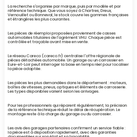
La recherche s'organise par marque, puis par modèle et par 
référence technique. Que vous soyez à Chartres, Dreux, 
Vernouillet ou Bonneval, le stock couvre les gammes françaises 
et étrangères les plus courantes.
Les pièces de réemploi proposées proviennent de casses 
automobiles titulaires de l'agrément VHU. Chaque pièce est 
contrôlée et traçable avant mise en vente.
Le réseau Careco (careco.fr) centralise l'offre régionale de 
pièces détachées automobile. Un garage ou un carrossier en 
Eure-et-Loir peut interroger la base en temps réel pour localiser 
la pièce adaptée.
Les pièces les plus demandées dans le département : moteurs, 
boîtes de vitesses, pneus, optiques et éléments de carrosserie. 
Les types disponibles varient selon les arrivages.
Pour les professionnels qui réparent régulièrement, la précision 
de la référence technique réduit le délai de récupération. Le 
montage reste à la charge du garage ou du carrossier.
Les avis des garages partenaires confirment un service fiable : 
la pièce est à disposition rapidement, avec des garanties 
documentées sur son état et sa traçabilité.