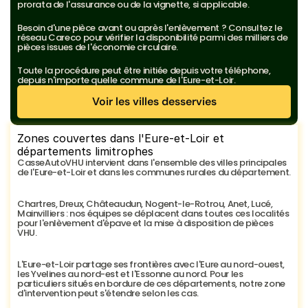
prorata de l'assurance ou de la vignette, si applicable.
Besoin d'une pièce avant ou après l'enlèvement ? Consultez le 
réseau Careco pour vérifier la disponibilité parmi des milliers de 
pièces issues de l'économie circulaire.
Toute la procédure peut être initiée depuis votre téléphone, 
depuis n'importe quelle commune de l'Eure-et-Loir.
Voir les villes desservies
Voir les villes desservies
Zones couvertes dans l'Eure-et-Loir et 
départements limitrophes
CasseAutoVHU intervient dans l'ensemble des villes principales 
de l'Eure-et-Loir et dans les communes rurales du département.
Chartres, Dreux, Châteaudun, Nogent-le-Rotrou, Anet, Lucé, 
Mainvilliers : nos équipes se déplacent dans toutes ces localités 
pour l'enlèvement d'épave et la mise à disposition de pièces 
VHU.
L'Eure-et-Loir partage ses frontières avec l'Eure au nord-ouest, 
les Yvelines au nord-est et l'Essonne au nord. Pour les 
particuliers situés en bordure de ces départements, notre zone 
d'intervention peut s'étendre selon les cas.