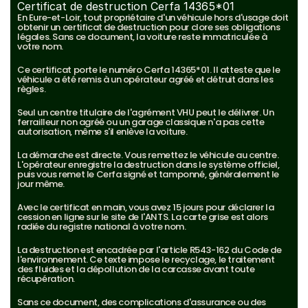
Certificat de destruction Cerfa 14365*01
En Eure-et-Loir, tout propriétaire d'un véhicule hors d'usage doit 
obtenir un certificat de destruction pour clore ses obligations 
légales. Sans ce document, la voiture reste immatriculée à 
votre nom.
Ce certificat porte le numéro Cerfa 14365*01. Il atteste que le 
véhicule a été remis à un opérateur agréé et détruit dans les 
règles.
Seul un centre titulaire de l'agrément VHU peut le délivrer. Un 
ferrailleur non agréé ou un garage classique n'a pas cette 
autorisation, même s'il enlève la voiture.
La démarche est directe. Vous remettez le véhicule au centre. 
L'opérateur enregistre la destruction dans le système officiel, 
puis vous remet le Cerfa signé et tamponné, généralement le 
jour même.
Avec le certificat en main, vous avez 15 jours pour déclarer la 
cession en ligne sur le site de l'ANTS. La carte grise est alors 
radiée du registre national à votre nom.
La destruction est encadrée par l'article R543-162 du Code de 
l'environnement. Ce texte impose le recyclage, le traitement 
des fluides et la dépollution de la carcasse avant toute 
récupération.
Sans ce document, des complications d'assurance ou des 