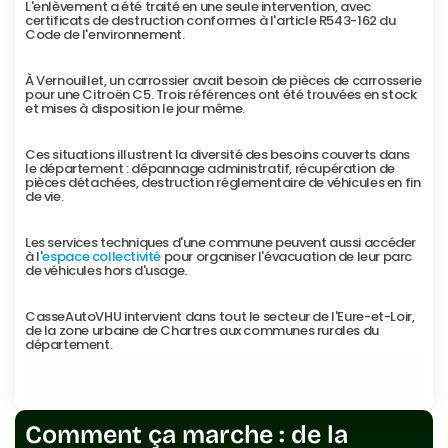
L'enlèvement a été traité en une seule intervention, avec 
certificats de destruction conformes à l'article R543-162 du 
Code de l'environnement.
À Vernouillet, un carrossier avait besoin de pièces de carrosserie 
pour une Citroën C5. Trois références ont été trouvées en stock 
et mises à disposition le jour même.
Ces situations illustrent la diversité des besoins couverts dans 
le département : dépannage administratif, récupération de 
pièces détachées, destruction réglementaire de véhicules en fin 
de vie.
Les services techniques d'une commune peuvent aussi accéder 
à l'
espace collectivité
 pour organiser l'évacuation de leur parc 
de véhicules hors d'usage.
CasseAutoVHU intervient dans tout le secteur de l'Eure-et-Loir, 
de la zone urbaine de Chartres aux communes rurales du 
département.
Voir les villes desservies
Voir les villes desservies
Comment ça marche : de la 