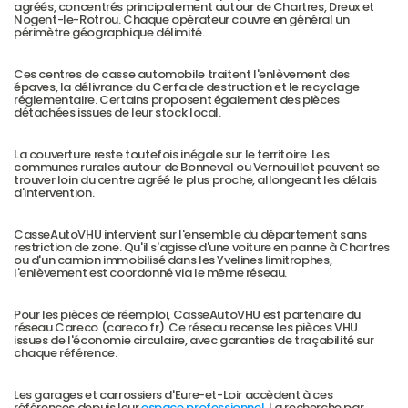
agréés, concentrés principalement autour de Chartres, Dreux et 
Nogent-le-Rotrou. Chaque opérateur couvre en général un 
périmètre géographique délimité.
Ces centres de casse automobile traitent l'enlèvement des 
épaves, la délivrance du Cerfa de destruction et le recyclage 
réglementaire. Certains proposent également des pièces 
détachées issues de leur stock local.
La couverture reste toutefois inégale sur le territoire. Les 
communes rurales autour de Bonneval ou Vernouillet peuvent se 
trouver loin du centre agréé le plus proche, allongeant les délais 
d'intervention.
CasseAutoVHU intervient sur l'ensemble du département sans 
restriction de zone. Qu'il s'agisse d'une voiture en panne à Chartres 
ou d'un camion immobilisé dans les Yvelines limitrophes, 
l'enlèvement est coordonné via le même réseau.
Pour les pièces de réemploi, CasseAutoVHU est partenaire du 
réseau Careco (careco.fr). Ce réseau recense les pièces VHU 
issues de l'économie circulaire, avec garanties de traçabilité sur 
chaque référence.
Les garages et carrossiers d'Eure-et-Loir accèdent à ces 
références depuis leur 
espace professionnel
. La recherche par 