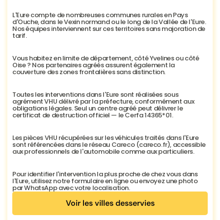
L'Eure compte de nombreuses communes rurales en Pays 
d'Ouche, dans le Vexin normand ou le long de la Vallée de l'Eure. 
Nos équipes interviennent sur ces territoires sans majoration de 
tarif.
Vous habitez en limite de département, côté Yvelines ou côté 
Oise ? Nos partenaires agréés assurent également la 
couverture des zones frontalières sans distinction.
Toutes les interventions dans l'Eure sont réalisées sous 
agrément VHU délivré par la préfecture, conformément aux 
obligations légales. Seul un centre agréé peut délivrer le 
certificat de destruction officiel — le Cerfa 14365*01.
Les pièces VHU récupérées sur les véhicules traités dans l'Eure 
sont référencées dans le réseau Careco (careco.fr), accessible 
aux professionnels de l'automobile comme aux particuliers.
Pour identifier l'intervention la plus proche de chez vous dans 
l'Eure, utilisez notre formulaire en ligne ou envoyez une photo 
par WhatsApp avec votre localisation.
Voir les villes desservies
Voir les villes desservies