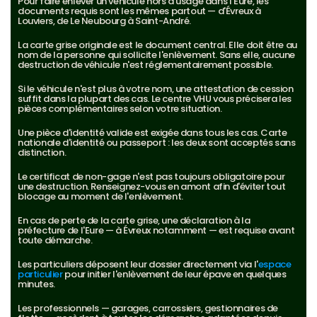
Pour faire enlever un véhicule hors d'usage dans l'Eure, les 
documents requis sont les mêmes partout — d'Évreux à 
Louviers, de Le Neubourg à Saint-André.
La carte grise originale est le document central. Elle doit être au 
nom de la personne qui sollicite l'enlèvement. Sans elle, aucune 
destruction de véhicule n'est réglementairement possible.
Si le véhicule n'est plus à votre nom, une attestation de cession 
suffit dans la plupart des cas. Le centre VHU vous précisera les 
pièces complémentaires selon votre situation.
Une pièce d'identité valide est exigée dans tous les cas. Carte 
nationale d'identité ou passeport : les deux sont acceptés sans 
distinction.
Le certificat de non-gage n'est pas toujours obligatoire pour 
une destruction. Renseignez-vous en amont afin d'éviter tout 
blocage au moment de l'enlèvement.
En cas de perte de la carte grise, une déclaration à la 
préfecture de l'Eure — à Évreux notamment — est requise avant 
toute démarche.
Les particuliers déposent leur dossier directement via l'
espace 
particulier
 pour initier l'enlèvement de leur épave en quelques 
minutes.
Les professionnels — garages, carrossiers, gestionnaires de 