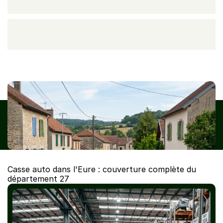
CasseAutoVHU, centre VHU agréé, enlève votre épave partout 
dans l'Eure (27). Évreux, Vernon, Louviers : devis gratuit et pièces 
de réemploi via Careco.
Casse auto dans l'Eure : couverture complète du 
département 27