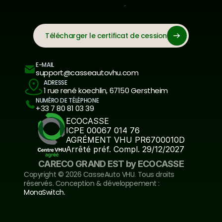
Télécharger le certificat de cession
E-MAIL
support@casseautovhu.com
ADRESSE
1 rue rené koechlin, 67150 Gerstheim
NUMÉRO DE TÉLÉPHONE
+33 7 80 81 03 39
ECOCASSE
ICPE 00067 014 76
AGRÉMENT VHU PR6700010D
Arrêté préf. Compl. 29/12/2027
CARECO GRAND EST by ECOCASSE
Copyright ©️ 2026 CasseAuto VHU. Tous droits 
réservés. Conception & développement : 
MonaSwitch.
Inscrivez-vous à notre newsletter