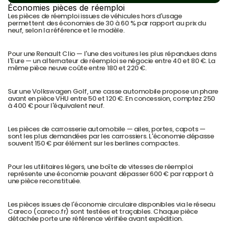
Économies pièces de réemploi
Les pièces de réemploi issues de véhicules hors d'usage 
permettent des économies de 30 à 60 % par rapport au prix du 
neuf, selon la référence et le modèle.
Pour une Renault Clio — l'une des voitures les plus répandues dans 
l'Eure — un alternateur de réemploi se négocie entre 40 et 80 €. La 
même pièce neuve coûte entre 180 et 220 €.
Sur une Volkswagen Golf, une casse automobile propose un phare 
avant en pièce VHU entre 50 et 120 €. En concession, comptez 250 
à 400 € pour l'équivalent neuf.
Les pièces de carrosserie automobile — ailes, portes, capots — 
sont les plus demandées par les carrossiers. L'économie dépasse 
souvent 150 € par élément sur les berlines compactes.
Pour les utilitaires légers, une boîte de vitesses de réemploi 
représente une économie pouvant dépasser 600 € par rapport à 
une pièce reconstituée.
Les pièces issues de l'économie circulaire disponibles via le réseau 
Careco (careco.fr) sont testées et traçables. Chaque pièce 
détachée porte une référence vérifiée avant expédition.