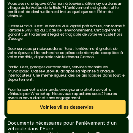
Vous avez une épave à Vernon, à Louviers, à Bernay ou dans un 
village de la Vallée de la Risle ? L'enlèvement est gratuit et le 
certificat de destruction est inclus, quel que soit l'état du 
véhicule.
CasseAutoVHU est un centre VHU agréé préfecture, conforme à 
l'article R543-162 du Code de l'environnement. Cet agrément 
garantit un traitement légal et traçable de votre véhicule hors 
d'usage.
Deux services principaux dans l'Eure : l'enlèvement gratuit de 
votre épave, et la recherche de pièces de réemploi adaptées à 
votre modèle, disponibles via le réseau Careco.
Particuliers, garages automobiles, services techniques 
municipaux : CasseAutoVHU adapte sa réponse à chaque 
interlocuteur. Une même rigueur, des délais rapides dans tout le 
département.
Pour lancer votre demande, envoyez une photo de votre 
véhicule par WhatsApp. Nous vous rappelons sous 2 heures 
avec un devis clair et sans engagement.
Voir les villes desservies
Voir les villes desservies
Documents nécessaires pour l'enlèvement d'un 
véhicule dans l'Eure