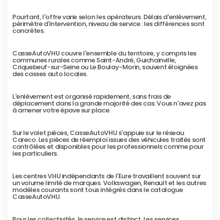
Pourtant, l'offre varie selon les opérateurs. Délais d'enlèvement, 
périmètre d'intervention, niveau de service : les différences sont 
concrètes.
CasseAutoVHU couvre l'ensemble du territoire, y compris les 
communes rurales comme Saint-André, Guichainville, 
Criquebeuf-sur-Seine ou Le Boulay-Morin, souvent éloignées 
des casses auto locales.
L'enlèvement est organisé rapidement, sans frais de 
déplacement dans la grande majorité des cas. Vous n'avez pas 
à amener votre épave sur place.
Sur le volet pièces, CasseAutoVHU s'appuie sur le réseau 
Careco. Les pièces de réemploi issues des véhicules traités sont 
contrôlées et disponibles pour les professionnels comme pour 
les particuliers.
Les centres VHU indépendants de l'Eure travaillent souvent sur 
un volume limité de marques. Volkswagen, Renault et les autres 
modèles courants sont tous intégrés dans le catalogue 
CasseAutoVHU.
Pour les collectivités, le service est distinct. Les services 