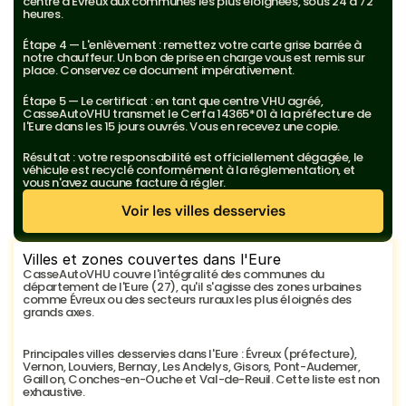
centre d'Évreux aux communes les plus éloignées, sous 24 à 72 
heures.
Étape 4 — L'enlèvement : remettez votre carte grise barrée à 
notre chauffeur. Un bon de prise en charge vous est remis sur 
place. Conservez ce document impérativement.
Étape 5 — Le certificat : en tant que centre VHU agréé, 
CasseAutoVHU transmet le Cerfa 14365*01 à la préfecture de 
l'Eure dans les 15 jours ouvrés. Vous en recevez une copie.
Résultat : votre responsabilité est officiellement dégagée, le 
véhicule est recyclé conformément à la réglementation, et 
vous n'avez aucune facture à régler.
Voir les villes desservies
Voir les villes desservies
Villes et zones couvertes dans l'Eure
CasseAutoVHU couvre l'intégralité des communes du 
département de l'Eure (27), qu'il s'agisse des zones urbaines 
comme Évreux ou des secteurs ruraux les plus éloignés des 
grands axes.
Principales villes desservies dans l'Eure : Évreux (préfecture), 
Vernon, Louviers, Bernay, Les Andelys, Gisors, Pont-Audemer, 
Gaillon, Conches-en-Ouche et Val-de-Reuil. Cette liste est non 
exhaustive.